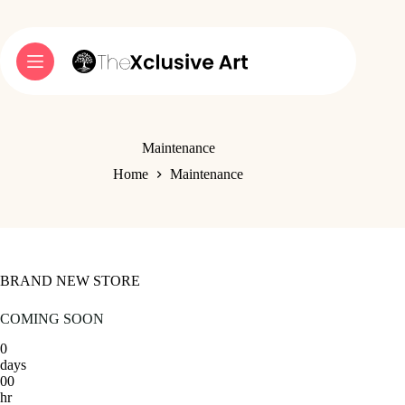
Ga
naar
de
inhoud
Maintenance
Home
Maintenance
BRAND NEW STORE
COMING SOON
0
days
00
hr