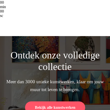
00
min
00
sc
Ontdek onze volledige
collectie
Meer dan 3000 unieke kunstwerken, klaar om jouw
muur tot leven te brengen.
Bekijk alle kunstwerken