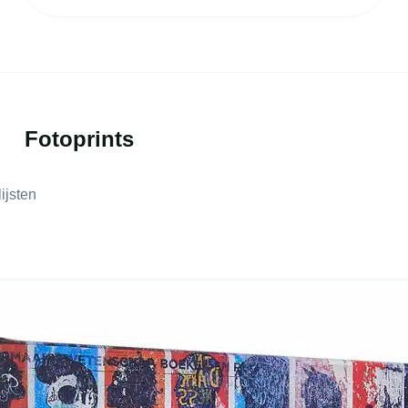
Fotoprints
lijsten