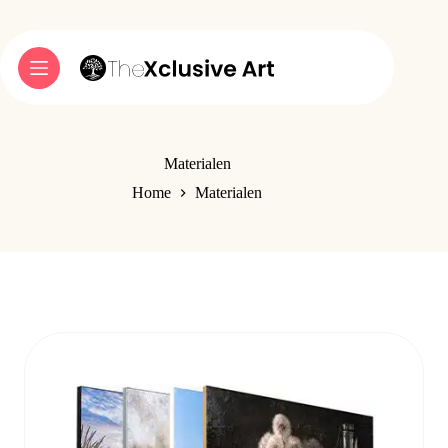
Ga
naar
de
inhoud
Materialen
Home
Materialen