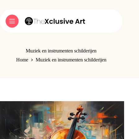
Ga
naar
de
inhoud
Muziek en instrumenten schilderijen
Home
Muziek en instrumenten schilderijen